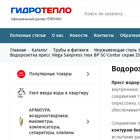
Полезные статьи
О нас
Новости
Контакты
Обратная
Главная
Каталог
Трубы и фитинги
Нержавеющая сталь тру
Водорозетка пресс Viega Sanpress Inox ВР SC-Contur серия 23
Водороз
Популярные товары
Пресс-водоро
внутреннюю р
Узел ввода воды в квартиру
соединения т
опрессовку, 
АРМАТУРА:
обеспечивает
воздухоотводчики,
манометры,
Соединение п
компенсаторы,
контуром без
сепараторы, клапаны
испытания да