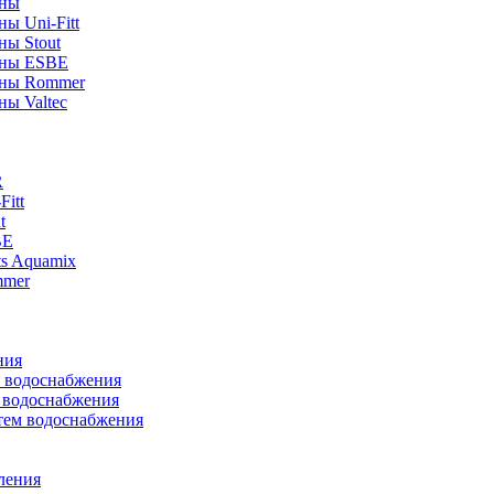
аны
ы Uni-Fitt
ны Stout
аны ESBE
аны Rommer
ны Valtec
R
itt
t
BE
ts Aquamix
mmer
ния
м водоснабжения
м водоснабжения
тем водоснабжения
ления