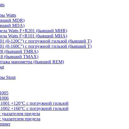
tts
ры Watts
бывший MDR)
бывший MDA)
дела Watts F+R201 (бывший MHR)
дела Watts F+R101 (бывший MHA)
01 (0-120С°) с погружной гильзой (бывший T)
01 (0-160С°) с погружной гильзой (бывший T)
828 (бывший TMRA)
818 (бывший TMAX)
онтажа манометра (бывший REM)
ut
ы Stout
1005
1006
-1001 +120°С с погружной гильзой
-1002 +160°С с погружной гильзой
 указателем предела
 указателем предела
ommer