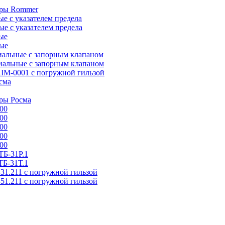
тры Rommer
 с указателем предела
е с указателем предела
ые
ые
альные с запорным клапаном
альные с запорным клапаном
IM-0001 с погружной гильзой
сма
ры Росма
00
00
00
00
00
Б-31P.1
Б-31Т.1
31.211 с погружной гильзой
51.211 с погружной гильзой