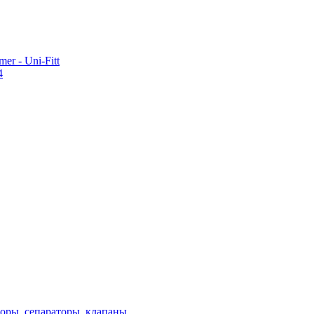
r - Uni-Fitt
4