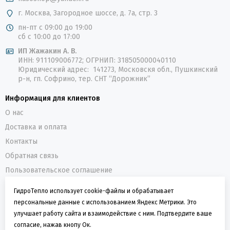
г. Москва, Загородное шоссе, д. 7а, стр. 3
пн-пт с 09:00 до 19:00
сб с 10:00 до 17:00
ИП Жажакин А. В.
ИНН: 911109006772; ОГРНИП: 318505000040110
Юридический адрес: 141273, Московскя обл., Пушкинский
р-н, гп. Софрино, тер. СНТ “Дорожник”
Информация для клиентов
О нас
Доставка и оплата
Контакты
Обратная связь
Пользовательское соглашение
Политика конфиденциальности
ГидроТепло использует cookie-файлы и обрабатывает
персональные данные с использованием Яндекс Метрики. Это
О компании
улучшает работу сайта и взаимодействие с ним. Подтвердите ваше
ГидроТепло - интернет-магазин оборудования для
согласие, нажав кнопу Ок.
водоснабжения и отопления