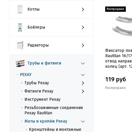
Котлы
Бойлеры
Радиаторы
Фиксатор по
Rautitan 16/17
отвод напра
Трубы и фитинги
колец (арт. 1
РЕХАУ
119 руб
Трубы Рехау
Распродано
Фитинги Рехау
Инструмент Рехау
Резьбозажимные соединения
Рехау Rautitan
Маты и крепёж Рехау
Кронштейны и монтажные