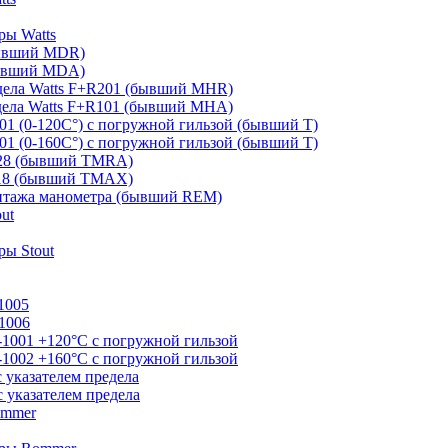
ры Watts
бывший MDR)
бывший MDA)
дела Watts F+R201 (бывший MHR)
дела Watts F+R101 (бывший MHA)
01 (0-120С°) с погружной гильзой (бывший T)
01 (0-160С°) с погружной гильзой (бывший T)
828 (бывший TMRA)
818 (бывший TMAX)
онтажа манометра (бывший REM)
ut
ы Stout
1005
1006
-1001 +120°С с погружной гильзой
-1002 +160°С с погружной гильзой
 указателем предела
 указателем предела
ommer