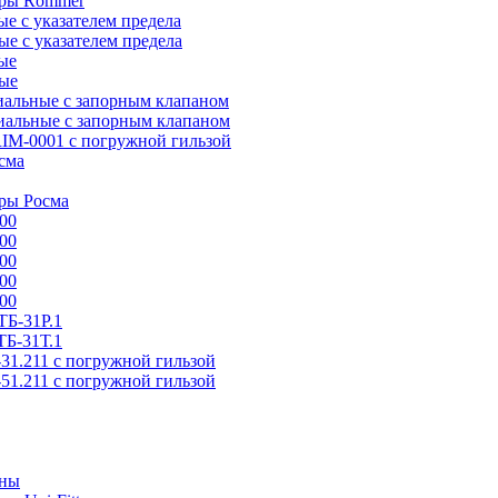
тры Rommer
 с указателем предела
е с указателем предела
ые
ые
альные с запорным клапаном
альные с запорным клапаном
IM-0001 с погружной гильзой
сма
ры Росма
00
00
00
00
00
Б-31P.1
Б-31Т.1
31.211 с погружной гильзой
51.211 с погружной гильзой
аны