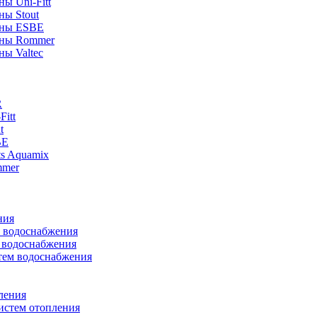
ы Uni-Fitt
ны Stout
аны ESBE
аны Rommer
ны Valtec
R
itt
t
BE
ts Aquamix
mmer
ния
м водоснабжения
м водоснабжения
тем водоснабжения
ления
истем отопления