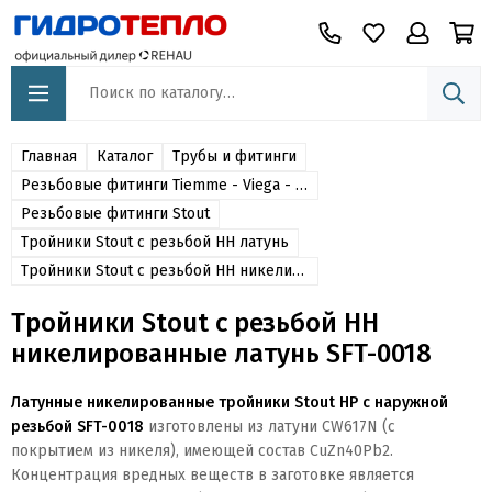
Главная
Каталог
Трубы и фитинги
Резьбовые фитинги Tiemme - Viega - Oventrop - Itap -Stout - Far - Valtec - Sanha - Effebi
Резьбовые фитинги Stout
Тройники Stout c резьбой НН латунь
Тройники Stout c резьбой НН никелированные латунь SFT-0018
Тройники Stout c резьбой НН
никелированные латунь SFT-0018
Латунные никелированные тройники Stout НР с наружной
резьбой SFT-0018
изготовлены из
латуни CW617N (с
покрытием из никеля), имеющей состав CuZn40Pb2.
Концентрация вредных веществ в заготовке является