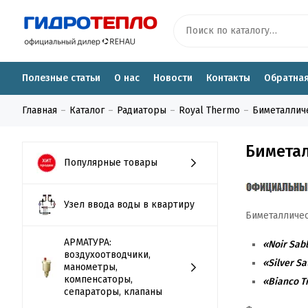
Полезные статьи
О нас
Новости
Контакты
Обратная
Главная
Каталог
Радиаторы
Royal Thermo
Биметалличе
Биметал
Популярные товары
Узел ввода воды в квартиру
Биметалличес
АРМАТУРА:
«Noir Sab
воздухоотводчики,
«Silver Sa
манометры,
компенсаторы,
«Bianco Tr
сепараторы, клапаны