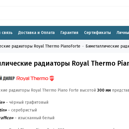
 связь
Доставка и Оплата
Гарантия
Сертификаты
Личны
ские радиаторы Royal Thermo PianoForte
Биметаллические ради
лические радиаторы Royal Thermo Pian
кие радиаторы Royal Thermo Piano Forte высотой
300 мм
представ
le»
– чёрный графитовый
tin»
– серебристый
affico»
– изысканный белый