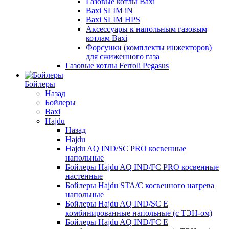
Газовые котлы Baxi
Baxi SLIM iN
Baxi SLIM HPS
Аксессуары к напольным газовым
котлам Baxi
Форсунки (комплекты инжекторов)
для сжиженного газа
Газовые котлы Ferroli Pegasus
Бойлеры
Назад
Бойлеры
Baxi
Hajdu
Назад
Hajdu
Hajdu AQ IND/SC PRO косвенные
напольные
Бойлеры Hajdu AQ IND/FC PRO косвенные
настенные
Бойлеры Hajdu STA/C косвенного нагрева
напольные
Бойлеры Hajdu AQ IND/SC E
комбинированные напольные (с ТЭН-ом)
Бойлеры Hajdu AQ IND/FC E