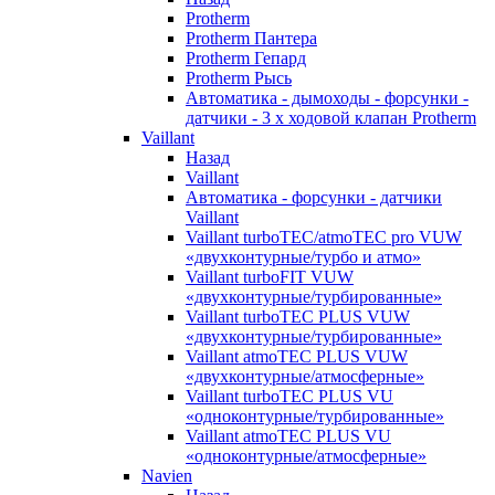
Protherm
Protherm Пантера
Protherm Гепард
Protherm Рысь
Автоматика - дымоходы - форсунки -
датчики - 3 х ходовой клапан Protherm
Vaillant
Назад
Vaillant
Автоматика - форсунки - датчики
Vaillant
Vaillant turboTEC/atmoTEC pro VUW
«двухконтурные/турбо и атмо»
Vaillant turboFIT VUW
«двухконтурные/турбированные»
Vaillant turboTEC PLUS VUW
«двухконтурные/турбированные»
Vaillant atmoTEC PLUS VUW
«двухконтурные/атмосферные»
Vaillant turboTEC PLUS VU
«одноконтурные/турбированные»
Vaillant atmoTEC PLUS VU
«одноконтурные/атмосферные»
Navien