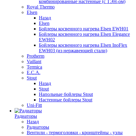
комбинированные настенные (с ТЭН-ом)
Royal Thermo
Elsen
Назад
Elsen
Бойлеры косвенного нагрева Elsen EWH01
Бойлеры косвенного нагрева Elsen Elegance
EWH02
Бойлеры косвенного нагрева Elsen InoFlex
EWH03 (из нержавеющей стали)
Protherm
Vaillant
Termica
E.C.A.
Stout
Назад
Stout
Напольные бойлеры Stout
Настенные бойлеры Stout
Uni-Fitt
Радиаторы
Назад
Радиаторы
Вентили - термоголовки - кронштейны - узлы