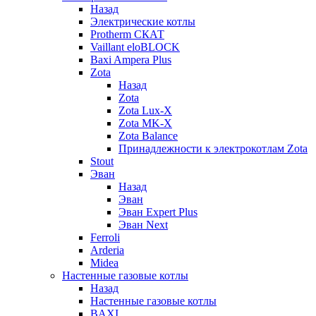
Назад
Электрические котлы
Protherm СКАТ
Vaillant eloBLOCK
Baxi Ampera Plus
Zota
Назад
Zota
Zota Lux-X
Zota MK-X
Zota Balance
Принадлежности к электрокотлам Zota
Stout
Эван
Назад
Эван
Эван Expert Plus
Эван Next
Ferroli
Arderia
Midea
Настенные газовые котлы
Назад
Настенные газовые котлы
BAXI