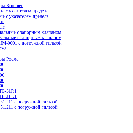
тры Rommer
 с указателем предела
е с указателем предела
ые
ые
альные с запорным клапаном
альные с запорным клапаном
IM-0001 с погружной гильзой
сма
ры Росма
00
00
00
00
00
Б-31P.1
Б-31Т.1
31.211 с погружной гильзой
51.211 с погружной гильзой