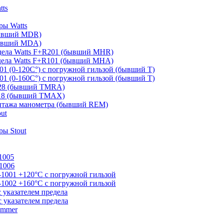
tts
ры Watts
бывший MDR)
бывший MDA)
дела Watts F+R201 (бывший MHR)
дела Watts F+R101 (бывший MHA)
01 (0-120С°) с погружной гильзой (бывший T)
01 (0-160С°) с погружной гильзой (бывший T)
828 (бывший TMRA)
818 (бывший TMAX)
онтажа манометра (бывший REM)
ut
ы Stout
1005
1006
-1001 +120°С с погружной гильзой
-1002 +160°С с погружной гильзой
 указателем предела
 указателем предела
ommer