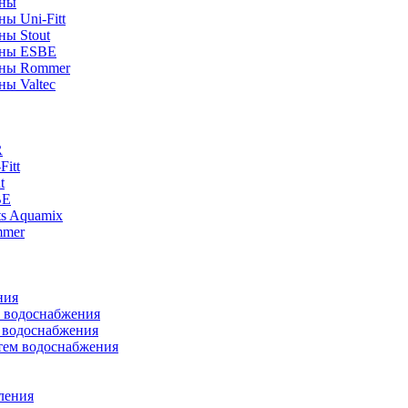
аны
ы Uni-Fitt
ны Stout
аны ESBE
аны Rommer
ны Valtec
R
itt
t
BE
ts Aquamix
mmer
ния
м водоснабжения
м водоснабжения
тем водоснабжения
ления