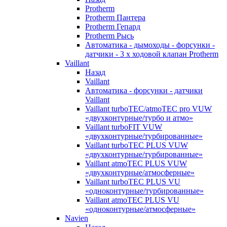
Protherm
Protherm Пантера
Protherm Гепард
Protherm Рысь
Автоматика - дымоходы - форсунки -
датчики - 3 х ходовой клапан Protherm
Vaillant
Назад
Vaillant
Автоматика - форсунки - датчики
Vaillant
Vaillant turboTEC/atmoTEC pro VUW
«двухконтурные/турбо и атмо»
Vaillant turboFIT VUW
«двухконтурные/турбированные»
Vaillant turboTEC PLUS VUW
«двухконтурные/турбированные»
Vaillant atmoTEC PLUS VUW
«двухконтурные/атмосферные»
Vaillant turboTEC PLUS VU
«одноконтурные/турбированные»
Vaillant atmoTEC PLUS VU
«одноконтурные/атмосферные»
Navien