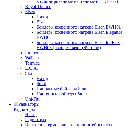
комбинированные настенные (с ТЭН-ом)
Royal Thermo
Elsen
Назад
Elsen
Бойлеры косвенного нагрева Elsen EWH01
Бойлеры косвенного нагрева Elsen Elegance
EWH02
Бойлеры косвенного нагрева Elsen InoFlex
EWH03 (из нержавеющей стали)
Protherm
Vaillant
Termica
E.C.A.
Stout
Назад
Stout
Напольные бойлеры Stout
Настенные бойлеры Stout
Uni-Fitt
Радиаторы
Назад
Радиаторы
Вентили - термоголовки - кронштейны - узлы