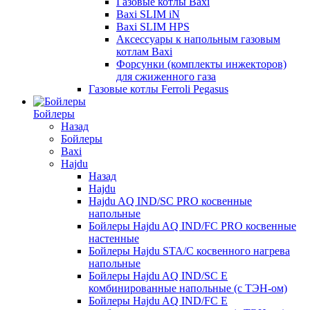
Газовые котлы Baxi
Baxi SLIM iN
Baxi SLIM HPS
Аксессуары к напольным газовым
котлам Baxi
Форсунки (комплекты инжекторов)
для сжиженного газа
Газовые котлы Ferroli Pegasus
Бойлеры
Назад
Бойлеры
Baxi
Hajdu
Назад
Hajdu
Hajdu AQ IND/SC PRO косвенные
напольные
Бойлеры Hajdu AQ IND/FC PRO косвенные
настенные
Бойлеры Hajdu STA/C косвенного нагрева
напольные
Бойлеры Hajdu AQ IND/SC E
комбинированные напольные (с ТЭН-ом)
Бойлеры Hajdu AQ IND/FC E