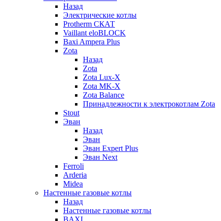
Назад
Электрические котлы
Protherm СКАТ
Vaillant eloBLOCK
Baxi Ampera Plus
Zota
Назад
Zota
Zota Lux-X
Zota MK-X
Zota Balance
Принадлежности к электрокотлам Zota
Stout
Эван
Назад
Эван
Эван Expert Plus
Эван Next
Ferroli
Arderia
Midea
Настенные газовые котлы
Назад
Настенные газовые котлы
BAXI