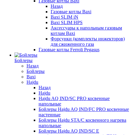
Газовые котлы Baxi
Назад
Газовые котлы Baxi
Baxi SLIM iN
Baxi SLIM HPS
Аксессуары к напольным газовым
котлам Baxi
Форсунки (комплекты инжекторов)
для сжиженного газа
Газовые котлы Ferroli Pegasus
Бойлеры
Назад
Бойлеры
Baxi
Hajdu
Назад
Hajdu
Hajdu AQ IND/SC PRO косвенные
напольные
Бойлеры Hajdu AQ IND/FC PRO косвенные
настенные
Бойлеры Hajdu STA/C косвенного нагрева
напольные
Бойлеры Hajdu AQ IND/SC E