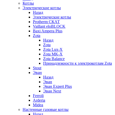
Котлы
Электрические котлы
Назад
Электрические котлы
Protherm СКАТ
Vaillant eloBLOCK
Baxi Ampera Plus
Zota
Назад
Zota
Zota Lux-X
Zota MK-X
Zota Balance
Принадлежности к электрокотлам Zota
Stout
Эван
Назад
Эван
Эван Expert Plus
Эван Next
Ferroli
Arderia
Midea
Настенные газовые котлы
Назад