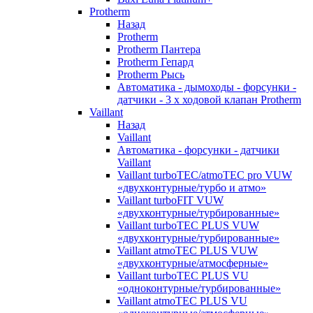
Protherm
Назад
Protherm
Protherm Пантера
Protherm Гепард
Protherm Рысь
Автоматика - дымоходы - форсунки -
датчики - 3 х ходовой клапан Protherm
Vaillant
Назад
Vaillant
Автоматика - форсунки - датчики
Vaillant
Vaillant turboTEC/atmoTEC pro VUW
«двухконтурные/турбо и атмо»
Vaillant turboFIT VUW
«двухконтурные/турбированные»
Vaillant turboTEC PLUS VUW
«двухконтурные/турбированные»
Vaillant atmoTEC PLUS VUW
«двухконтурные/атмосферные»
Vaillant turboTEC PLUS VU
«одноконтурные/турбированные»
Vaillant atmoTEC PLUS VU