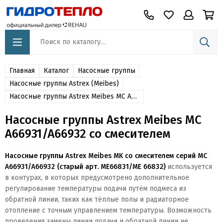
Главная
Каталог
Насосные группы
Насосные группы Astrex (Meibes)
Насосные группы Astrex Meibes MC A66931/A66932 со смесителем
Насосные группы Astrex Meibes MC
A66931/A66932 со смесителем
Насосные группы Astrex Meibes MK со смесителем серий MC
A66931/A66932 (старый арт. ME66831/ME 66832)
используется
в контурах, в которых предусмотрено дополнительное
регулирование температуры подачи путём подмеса из
обратной линии, таких как тёплые полы и радиаторное
отопление
с точным управлением температуры.
Возможность
проведения замены линии подачи и обратной линии не