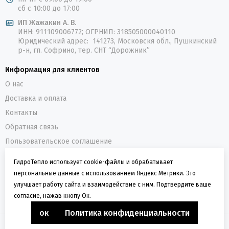
сб с 10:00 до 17:00
ИП Жажакин А. В.
ИНН: 911109006772; ОГРНИП: 318505000040110
Юридический адрес: 141273, Московскя обл., Пушкинский
р-н, гп. Софрино, тер. СНТ “Дорожник”
Информация для клиентов
О нас
Доставка и оплата
Контакты
Обратная связь
Пользовательское соглашение
Политика конфиденциальности
ГидроТепло использует cookie-файлы и обрабатывает
персональные данные с использованием Яндекс Метрики. Это
О компании
улучшает работу сайта и взаимодействие с ним. Подтвердите ваше
ГидроТепло - интернет-магазин оборудования для
согласие, нажав кнопу Ок.
водоснабжения и отопления
ок
Политика конфиденциальности
2026 © Магазин «ГидроТепло».
Карта сайта