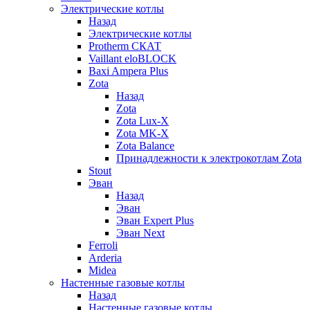
Электрические котлы
Назад
Электрические котлы
Protherm СКАТ
Vaillant eloBLOCK
Baxi Ampera Plus
Zota
Назад
Zota
Zota Lux-X
Zota MK-X
Zota Balance
Принадлежности к электрокотлам Zota
Stout
Эван
Назад
Эван
Эван Expert Plus
Эван Next
Ferroli
Arderia
Midea
Настенные газовые котлы
Назад
Настенные газовые котлы