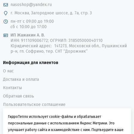
nasoshop@yandex.ru
Классический белый
— стандартное лаконичное
исполнение для светлых и традиционных помещений.
г. Москва, Загородное шоссе, д. 7а, стр. 3
Графитовый черный
— стильное матовое решение для
пн-пт с 09:00 до 19:00
сб с 10:00 до 17:00
интерьеров в духе лофт, хай-тек или минимализм.
ИП Жажакин А. В.
Благородный серебристый
— глубокий металлический
ИНН: 911109006772; ОГРНИП: 318505000040110
цвет, выгодно подчеркивающий необычную геометрию
Юридический адрес: 141273, Московскя обл., Пушкинский
корпуса.
р-н, гп. Софрино, тер. СНТ “Дорожник”
Модельный ряд и расчет площади
Информация для клиентов
Линейка включает пять базовых модификаций, разбитых по
О нас
количеству секций для точного подбора под габариты
Доставка и оплата
конкретной комнаты:
Контакты
4 секции
— компактный прибор мощностью 688 Вт для
небольших кухонь, гардеробных или коридоров до 8 кв. м.
Обратная связь
6 секций
— радиатор теплоотдачей 1032 Вт, оптимальный
Пользовательское соглашение
для спален и детских комнат площадью до 12 кв. м.
Политика конфиденциальности
ГидроТепло использует cookie-файлы и обрабатывает
8 секций
— сбалансированная модель мощностью 1376 Вт
персональные данные с использованием Яндекс Метрики. Это
О компании
для гостиных и стандартных жилых комнат до 16 кв. м.
улучшает работу сайта и взаимодействие с ним. Подтвердите ваше
ГидроТепло - интернет-магазин оборудования для
10 секций
— эффективный вариант производительностью