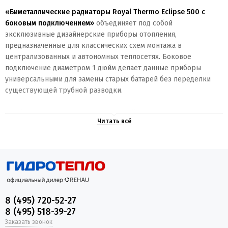
«Биметаллические радиаторы Royal Thermo Eclipse 500 с
боковым подключением»
объединяет под собой
эксклюзивные дизайнерские приборы отопления,
предназначенные для классических схем монтажа в
централизованных и автономных теплосетях. Боковое
подключение диаметром 1 дюйм делает данные приборы
универсальными для замены старых батарей без переделки
существующей трубной разводки.
Особенности ассортимента серии Eclipse 500 с боковым
подключением
В каталоге представлены радиаторы с фиксированным
межосевым расстоянием 500 мм. Благодаря вогнутой
аэродинамической форме фронтальной панели от студии
промышленного дизайна, они эффективно распределяют
тепловые потоки и выступают самостоятельным украшением
современного пространства.
8 (495) 720-52-27
8 (495) 518-39-27
Покупателям доступны три варианта фирменной порошковой
Заказать звонок
окраски эмалями AkzoNobel: