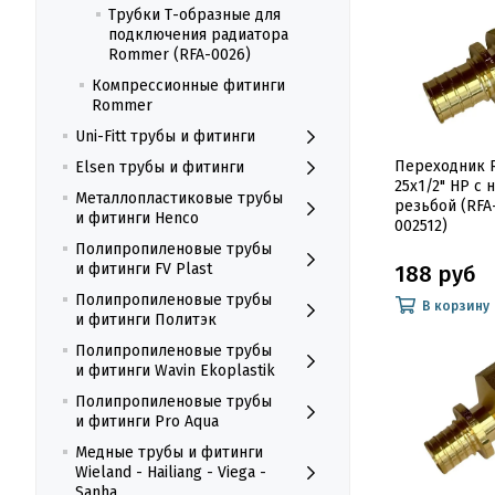
Трубки Т-образные для
подключения радиатора
Rommer (RFA-0026)
Компрессионные фитинги
Rommer
Uni-Fitt трубы и фитинги
Переходник
Elsen трубы и фитинги
25x1/2" НР с
Металлопластиковые трубы
резьбой (RFA
и фитинги Henco
002512)
Полипропиленовые трубы
и фитинги FV Plast
188 руб
Полипропиленовые трубы
В корзину
и фитинги Политэк
Полипропиленовые трубы
и фитинги Wavin Ekoplastik
Полипропиленовые трубы
и фитинги Pro Aqua
Медные трубы и фитинги
Wieland - Hailiang - Viega -
Sanha