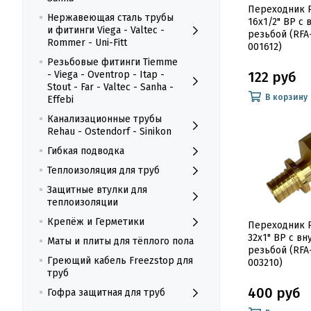
Переходник
Нержавеющая сталь трубы
16x1/2" ВР с
и фитинги Viega - Valtec -
резьбой (RFA
Rommer - Uni-Fitt
001612)
Резьбовые фитинги Tiemme
122 руб
- Viega - Oventrop - Itap -
Stout - Far - Valtec - Sanha -
В корзину
Effebi
Канализационные трубы
Rehau - Ostendorf - Sinikon
Гибкая подводка
Теплоизоляция для труб
Защитные втулки для
теплоизоляции
Крепёж и Герметики
Переходник
32x1" ВР с в
Маты и плиты для тёплого пола
резьбой (RFA
Греющий кабель Freezstop для
003210)
труб
400 руб
Гофра защитная для труб