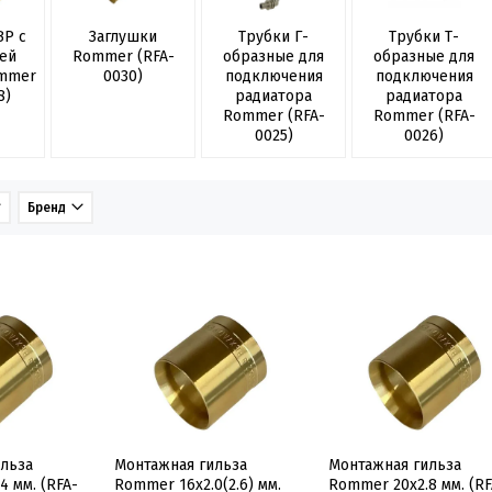
ВР с
Заглушки
Трубки Г-
Трубки Т-
ей
Rommer (RFA-
образные для
образные для
mmer
0030)
подключения
подключения
8)
радиатора
радиатора
Rommer (RFA-
Rommer (RFA-
0025)
0026)
Бренд
льза
Монтажная гильза
Монтажная гильза
4 мм. (RFA-
Rommer 16x2.0(2.6) мм.
Rommer 20x2.8 мм. (RF