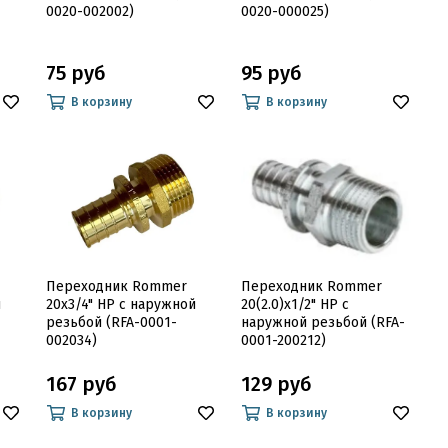
0020-002002)
0020-000025)
75 руб
95 руб
В корзину
В корзину
Переходник Rommer
Переходник Rommer
й
20x3/4" НР с наружной
20(2.0)x1/2" НР с
резьбой (RFA-0001-
наружной резьбой (RFA-
002034)
0001-200212)
167 руб
129 руб
В корзину
В корзину