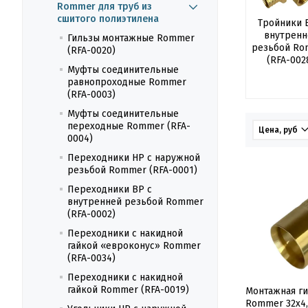
Rommer для труб из
сшитого полиэтилена
Тройники 
внутренн
Гильзы монтажные Rommer
резьбой Ro
(RFA-0020)
(RFA-002
Муфты соединительные
равнопроходные Rommer
(RFA-0003)
Муфты соединительные
переходные Rommer (RFA-
Цена, руб
0004)
Переходники НР с наружной
резьбой Rommer (RFA-0001)
Переходники ВР с
внутренней резьбой Rommer
(RFA-0002)
Переходники с накидной
гайкой «евроконус» Rommer
(RFA-0034)
Переходники с накидной
гайкой Rommer (RFA-0019)
Монтажная ги
Rommer 32x4,