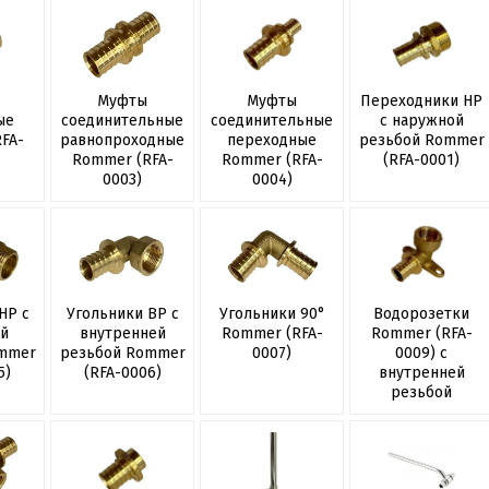
Муфты
Муфты
Переходники НР
ые
соединительные
соединительные
с наружной
FA-
равнопроходные
переходные
резьбой Rommer
Rommer (RFA-
Rommer (RFA-
(RFA-0001)
0003)
0004)
НР с
Угольники ВР с
Угольники 90°
Водорозетки
й
внутренней
Rommer (RFA-
Rommer (RFA-
mmer
резьбой Rommer
0007)
0009) с
5)
(RFA-0006)
внутренней
резьбой