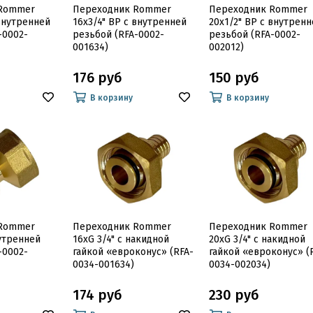
 Rommer
Переходник Rommer
Переходник Rommer
 внутренней
16x3/4" ВР с внутренней
20x1/2" ВР с внутренн
-0002-
резьбой (RFA-0002-
резьбой (RFA-0002-
001634)
002012)
176 руб
150 руб
В корзину
В корзину
 Rommer
Переходник Rommer
Переходник Rommer
нутренней
16xG 3/4" с накидной
20xG 3/4" с накидной
-0002-
гайкой «евроконус» (RFA-
гайкой «евроконус» (
0034-001634)
0034-002034)
174 руб
230 руб