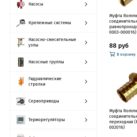
Насосы
Муфта Romme
соединитель
Крепежные системы
равнопроходн
0003-000016)
Насосно-смесительные
88 руб
узлы
В корзину
Насосные группы
Гидравлические
стрелки
Сервоприводы
Муфта Romme
соединитель
Терморегуляторы
переходная (
002016)