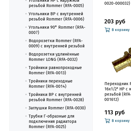
Угольники НР с наружной
0020-000032)
резьбой Rommer (RFA-0005)
Угольники ВР с внутренней
резьбой Rommer (RFA-0006)
203 руб
Угольники 90° Rommer (RFA-
В корзину
0007)
Водорозетки Rommer (RFA-
0009) с внутренней резьбой
Водорозетки удлинённые
Rommer LONG (RFA-0032)
Тройники равнопроходные
Rommer (RFA-0013)
Тройники переходные
Переходник
Rommer (RFA-0014)
16x1/2" НР с
резьбой (RFA
Тройники ВР с внутренней
001612)
резьбой Rommer (RFA-0028)
Заглушки Rommer (RFA-0030)
113 руб
Трубки Г-образные для
В корзину
подключения радиатора
Rommer (RFA-0025)