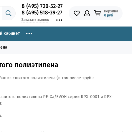
8 (495) 720-52-27
Корзина
8 (495) 518-39-27
0 руб
Заказать звонок
й кабинет
лена
того полиэтилена
ах из сшитого полиэтилена (в том числе труб с
сшитого полиэтилена PE-Ха/EVOH серии RPX-0001 и RPX-
:
.