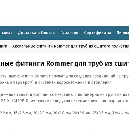
 связь
Доставка и Оплата
Гарантия
Сертификаты
Личны
инги
Аксиальные фитинги Rommer для труб из сшитого полиэти
ные фитинги Rommer для труб из сши
атунные фитинги Rommer служат для создания соединений на труб
нным барьером) в системах водоснабжения и отопления.
движной гильзой Rommer совместимы с полимерными трубами из 
е PE-Xa/Al/PE-R, имеющими следующие геометрические параметры
2.2 мм, 16x2.6 мм, 20x2.0 мм, 20x2.8 мм, 20x2.9 мм, 25x3.5 мм, 32x4.4 мм