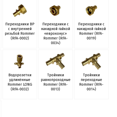
Переходники ВР
Переходники с
Переходники с
с внутренней
накидной гайкой
накидной гайкой
резьбой Rommer
«евроконус»
Rommer (RFA-
(RFA-0002)
Rommer (RFA-
0019)
0034)
Водорозетки
Тройники
Тройники
удлинённые
равнопроходные
переходные
Rommer LONG
Rommer (RFA-
Rommer (RFA-
(RFA-0032)
0013)
0014)