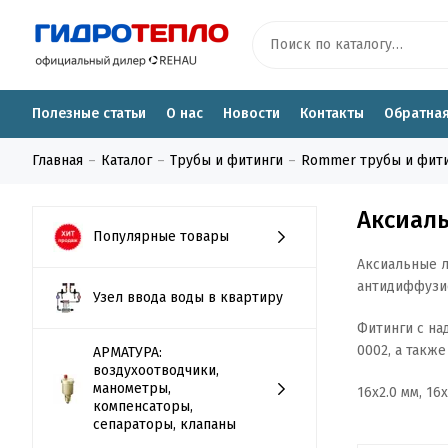
Полезные статьи
О нас
Новости
Контакты
Обратная
Главная
Каталог
Трубы и фитинги
Rommer трубы и фит
Аксиаль
Популярные товары
Аксиальные л
антидиффузио
Узел ввода воды в квартиру
Фитинги с на
0002, а такж
АРМАТУРА:
воздухоотводчики,
манометры,
16x2.0 мм, 16x
компенсаторы,
сепараторы, клапаны