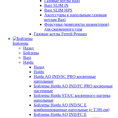
Газовые котлы Baxi
Baxi SLIM iN
Baxi SLIM HPS
Аксессуары к напольным газовым
котлам Baxi
Форсунки (комплекты инжекторов)
для сжиженного газа
Газовые котлы Ferroli Pegasus
Бойлеры
Назад
Бойлеры
Baxi
Hajdu
Назад
Hajdu
Hajdu AQ IND/SC PRO косвенные
напольные
Бойлеры Hajdu AQ IND/FC PRO косвенные
настенные
Бойлеры Hajdu STA/C косвенного нагрева
напольные
Бойлеры Hajdu AQ IND/SC E
комбинированные напольные (с ТЭН-ом)
Бойлеры Hajdu AQ IND/FC E