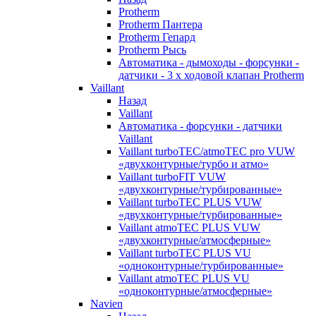
Protherm
Protherm Пантера
Protherm Гепард
Protherm Рысь
Автоматика - дымоходы - форсунки -
датчики - 3 х ходовой клапан Protherm
Vaillant
Назад
Vaillant
Автоматика - форсунки - датчики
Vaillant
Vaillant turboTEC/atmoTEC pro VUW
«двухконтурные/турбо и атмо»
Vaillant turboFIT VUW
«двухконтурные/турбированные»
Vaillant turboTEC PLUS VUW
«двухконтурные/турбированные»
Vaillant atmoTEC PLUS VUW
«двухконтурные/атмосферные»
Vaillant turboTEC PLUS VU
«одноконтурные/турбированные»
Vaillant atmoTEC PLUS VU
«одноконтурные/атмосферные»
Navien