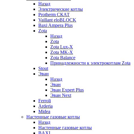
Назад
Электрические котлы
Protherm СКАТ
Vaillant eloBLOCK
Baxi Ampera Plus
Zota
Назад
Zota
Zota Lux-X
Zota MK-X
Zota Balance
Принадлежности к электрокотлам Zota
Stout
Эван
Назад
Эван
Эван Expert Plus
Эван Next
Ferroli
Arderia
Midea
Настенные газовые котлы
Назад
Настенные газовые котлы
BAXI