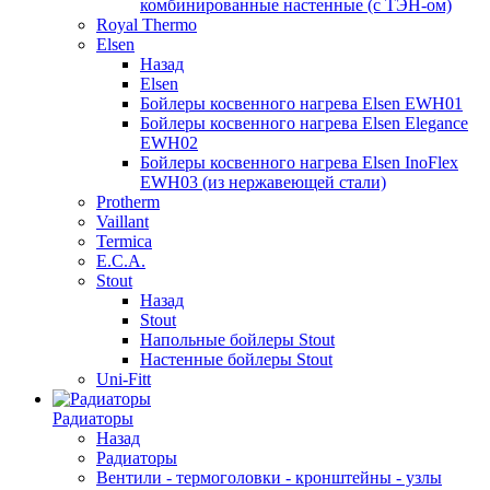
комбинированные настенные (с ТЭН-ом)
Royal Thermo
Elsen
Назад
Elsen
Бойлеры косвенного нагрева Elsen EWH01
Бойлеры косвенного нагрева Elsen Elegance
EWH02
Бойлеры косвенного нагрева Elsen InoFlex
EWH03 (из нержавеющей стали)
Protherm
Vaillant
Termica
E.C.A.
Stout
Назад
Stout
Напольные бойлеры Stout
Настенные бойлеры Stout
Uni-Fitt
Радиаторы
Назад
Радиаторы
Вентили - термоголовки - кронштейны - узлы