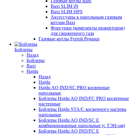
Газовые котлы Baxi
Baxi SLIM iN
Baxi SLIM HPS
Аксессуары к напольным газовым
котлам Baxi
Форсунки (комплекты инжекторов)
для сжиженного газа
Газовые котлы Ferroli Pegasus
Бойлеры
Назад
Бойлеры
Baxi
Hajdu
Назад
Hajdu
Hajdu AQ IND/SC PRO косвенные
напольные
Бойлеры Hajdu AQ IND/FC PRO косвенные
настенные
Бойлеры Hajdu STA/C косвенного нагрева
напольные
Бойлеры Hajdu AQ IND/SC E
комбинированные напольные (с ТЭН-ом)
Бойлеры Hajdu AQ IND/FC E