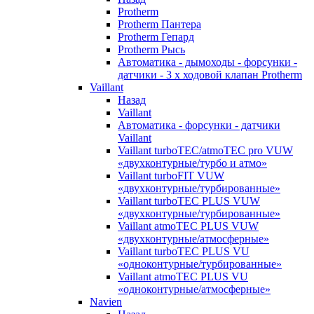
Protherm
Protherm Пантера
Protherm Гепард
Protherm Рысь
Автоматика - дымоходы - форсунки -
датчики - 3 х ходовой клапан Protherm
Vaillant
Назад
Vaillant
Автоматика - форсунки - датчики
Vaillant
Vaillant turboTEC/atmoTEC pro VUW
«двухконтурные/турбо и атмо»
Vaillant turboFIT VUW
«двухконтурные/турбированные»
Vaillant turboTEC PLUS VUW
«двухконтурные/турбированные»
Vaillant atmoTEC PLUS VUW
«двухконтурные/атмосферные»
Vaillant turboTEC PLUS VU
«одноконтурные/турбированные»
Vaillant atmoTEC PLUS VU
«одноконтурные/атмосферные»
Navien