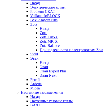
Назад
Электрические котлы
Protherm СКАТ
Vaillant eloBLOCK
Baxi Ampera Plus
Zota
Назад
Zota
Zota Lux-X
Zota MK-X
Zota Balance
Принадлежности к электрокотлам Zota
Stout
Эван
Назад
Эван
Эван Expert Plus
Эван Next
Ferroli
Arderia
Midea
Настенные газовые котлы
Назад
Настенные газовые котлы
BAXI