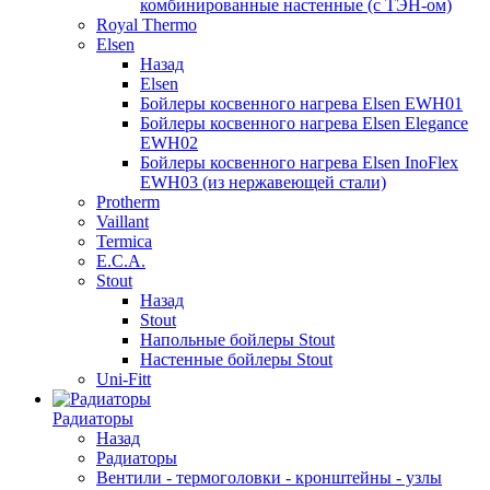
комбинированные настенные (с ТЭН-ом)
Royal Thermo
Elsen
Назад
Elsen
Бойлеры косвенного нагрева Elsen EWH01
Бойлеры косвенного нагрева Elsen Elegance
EWH02
Бойлеры косвенного нагрева Elsen InoFlex
EWH03 (из нержавеющей стали)
Protherm
Vaillant
Termica
E.C.A.
Stout
Назад
Stout
Напольные бойлеры Stout
Настенные бойлеры Stout
Uni-Fitt
Радиаторы
Назад
Радиаторы
Вентили - термоголовки - кронштейны - узлы