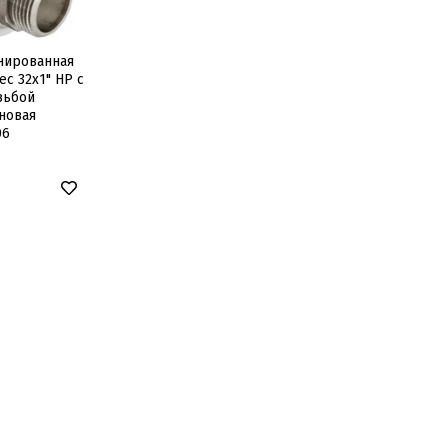
нированная
ec 32х1" НР с
зьбой
новая
06