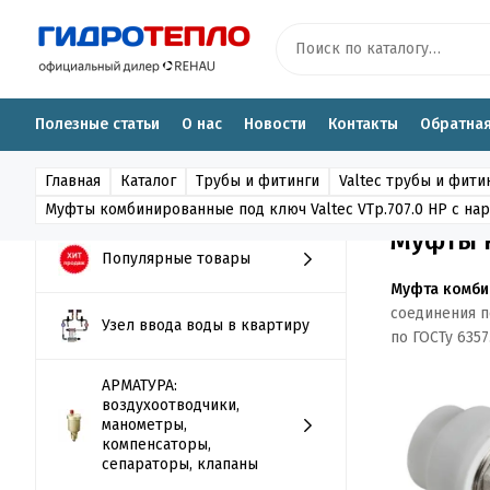
Полезные статьи
О нас
Новости
Контакты
Обратная
Главная
Каталог
Трубы и фитинги
Valtec трубы и фити
Муфты комбинированные под ключ Valtec VTp.707.0 НР с на
Муфты к
Популярные товары
Муфта комбин
соединения п
Узел ввода воды в квартиру
по ГОСТу 635
АРМАТУРА:
воздухоотводчики,
манометры,
компенсаторы,
сепараторы, клапаны