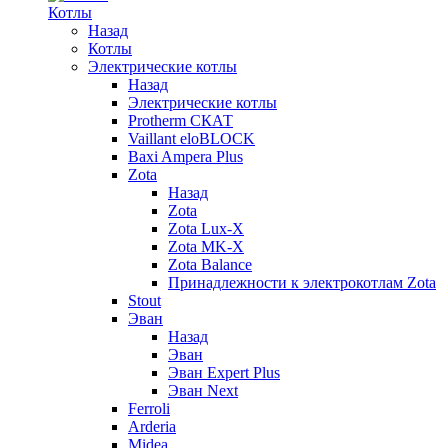
Котлы
Назад
Котлы
Электрические котлы
Назад
Электрические котлы
Protherm СКАТ
Vaillant eloBLOCK
Baxi Ampera Plus
Zota
Назад
Zota
Zota Lux-X
Zota MK-X
Zota Balance
Принадлежности к электрокотлам Zota
Stout
Эван
Назад
Эван
Эван Expert Plus
Эван Next
Ferroli
Arderia
Midea