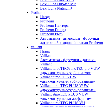
Baxi Luna Duo-tec MP
Baxi Luna Platinum+
Protherm
Назад
Protherm
Protherm Пантера
Protherm Гепард
Protherm Рысь
Автоматика - дымоходы - форсунки -
датчики - 3 х ходовой клапан Protherm
Vaillant
Назад
Vaillant
Автоматика - форсунки - датчики
Vaillant
Vaillant turboTEC/atmoTEC pro VUW
«двухконтурные/турбо и атмо»
Vaillant turboFIT VUW
«двухконтурные/турбированные»
Vaillant turboTEC PLUS VUW
«двухконтурные/турбированные»
Vaillant atmoTEC PLUS VUW
«двухконтурные/атмосферные»
Vaillant turboTEC PLUS VU