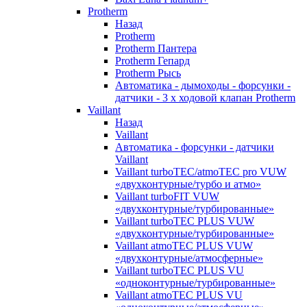
Protherm
Назад
Protherm
Protherm Пантера
Protherm Гепард
Protherm Рысь
Автоматика - дымоходы - форсунки -
датчики - 3 х ходовой клапан Protherm
Vaillant
Назад
Vaillant
Автоматика - форсунки - датчики
Vaillant
Vaillant turboTEC/atmoTEC pro VUW
«двухконтурные/турбо и атмо»
Vaillant turboFIT VUW
«двухконтурные/турбированные»
Vaillant turboTEC PLUS VUW
«двухконтурные/турбированные»
Vaillant atmoTEC PLUS VUW
«двухконтурные/атмосферные»
Vaillant turboTEC PLUS VU
«одноконтурные/турбированные»
Vaillant atmoTEC PLUS VU