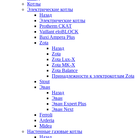
Котлы
Электрические котлы
Назад
Электрические котлы
Protherm СКАТ
Vaillant eloBLOCK
Baxi Ampera Plus
Zota
Назад
Zota
Zota Lux-X
Zota MK-X
Zota Balance
Принадлежности к электрокотлам Zota
Stout
Эван
Назад
Эван
Эван Expert Plus
Эван Next
Ferroli
Arderia
Midea
Настенные газовые котлы
Назад