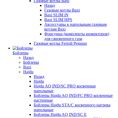
Газовые котлы Baxi
Назад
Газовые котлы Baxi
Baxi SLIM iN
Baxi SLIM HPS
Аксессуары к напольным газовым
котлам Baxi
Форсунки (комплекты инжекторов)
для сжиженного газа
Газовые котлы Ferroli Pegasus
Бойлеры
Назад
Бойлеры
Baxi
Hajdu
Назад
Hajdu
Hajdu AQ IND/SC PRO косвенные
напольные
Бойлеры Hajdu AQ IND/FC PRO косвенные
настенные
Бойлеры Hajdu STA/C косвенного нагрева
напольные
Бойлеры Hajdu AQ IND/SC E