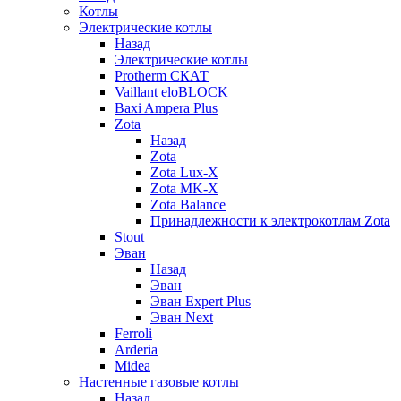
Котлы
Электрические котлы
Назад
Электрические котлы
Protherm СКАТ
Vaillant eloBLOCK
Baxi Ampera Plus
Zota
Назад
Zota
Zota Lux-X
Zota MK-X
Zota Balance
Принадлежности к электрокотлам Zota
Stout
Эван
Назад
Эван
Эван Expert Plus
Эван Next
Ferroli
Arderia
Midea
Настенные газовые котлы
Назад