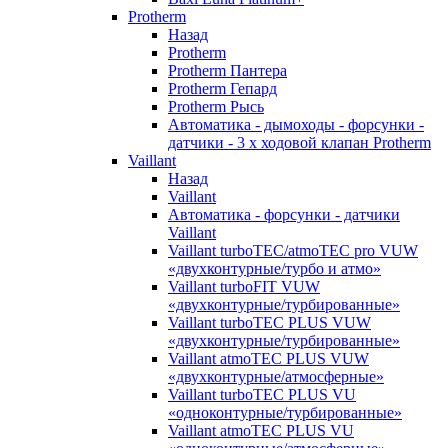
Protherm
Назад
Protherm
Protherm Пантера
Protherm Гепард
Protherm Рысь
Автоматика - дымоходы - форсунки -
датчики - 3 х ходовой клапан Protherm
Vaillant
Назад
Vaillant
Автоматика - форсунки - датчики
Vaillant
Vaillant turboTEC/atmoTEC pro VUW
«двухконтурные/турбо и атмо»
Vaillant turboFIT VUW
«двухконтурные/турбированные»
Vaillant turboTEC PLUS VUW
«двухконтурные/турбированные»
Vaillant atmoTEC PLUS VUW
«двухконтурные/атмосферные»
Vaillant turboTEC PLUS VU
«одноконтурные/турбированные»
Vaillant atmoTEC PLUS VU