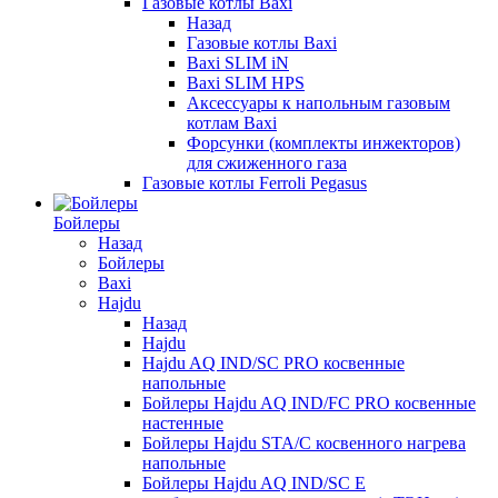
Газовые котлы Baxi
Назад
Газовые котлы Baxi
Baxi SLIM iN
Baxi SLIM HPS
Аксессуары к напольным газовым
котлам Baxi
Форсунки (комплекты инжекторов)
для сжиженного газа
Газовые котлы Ferroli Pegasus
Бойлеры
Назад
Бойлеры
Baxi
Hajdu
Назад
Hajdu
Hajdu AQ IND/SC PRO косвенные
напольные
Бойлеры Hajdu AQ IND/FC PRO косвенные
настенные
Бойлеры Hajdu STA/C косвенного нагрева
напольные
Бойлеры Hajdu AQ IND/SC E