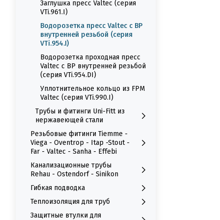
Заглушка пресс Valtec (серия
VTi.961.I)
Водорозетка пресс Valtec с ВР
внутренней резьбой (серия
VTi.954.I)
Водорозетка проходная пресс
Valtec с ВР внутренней резьбой
(серия VTi.954.DI)
Уплотнительное кольцо из FPM
Valtec (серия VTi.990.I)
Трубы и фитинги Uni-Fitt из
нержавеющей стали
Резьбовые фитинги Tiemme -
Viega - Oventrop - Itap -Stout -
Far - Valtec - Sanha - Effebi
Канализационные трубы
Rehau - Ostendorf - Sinikon
Гибкая подводка
Теплоизоляция для труб
Защитные втулки для