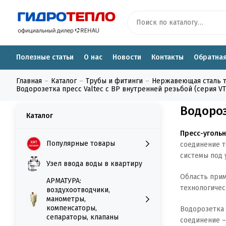
Полезные статьи
О нас
Новости
Контакты
Обратная
Главная
Каталог
Трубы и фитинги
Нержавеющая сталь тру
Водорозетка пресс Valtec с ВР внутренней резьбой (серия VTi
Водороз
Каталог
Пресс-угольн
Популярные товары
соединение т
системы под 
Узел ввода воды в квартиру
Область прим
АРМАТУРА:
технологичес
воздухоотводчики,
манометры,
компенсаторы,
Водорозетка 
сепараторы, клапаны
соединение –