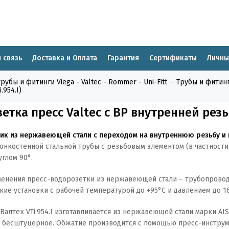
 связь
Доставка и Оплата
Гарантия
Сертификаты
Личны
бы и фитинги Viega - Valtec - Rommer - Uni-Fitt
Трубы и фитинг
.954.I)
етка пресс Valtec с ВР внутренней резьб
ик из нержавеющей стали с переходом на внутреннюю резьбу и к
онкостенной стальной трубы с резьбовым элементом (в частности
углом 90°.
енения пресс-водорозетки из нержавеющей стали – трубопровод
кие установки с рабочей температурой до +95°С и давлением до 16
Валтек VTi.954.I изготавливается из нержавеющей стали марки AIS
 бесштуцерное. Обжатие производится с помощью пресс-инструм