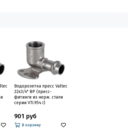
ltec
Водорозетка пресс Valtec
22х3/4" ВР (пресс-
ли
фитинги из нерж. стали
серии VTi.954.I)
901 руб
В корзину