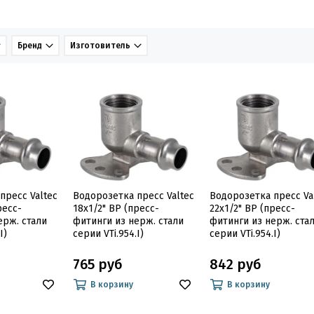
Бренд
Изготовитель
пресс Valtec
Водорозетка пресс Valtec
Водорозетка пресс Va
ресс-
18х1/2" ВР (пресс-
22х1/2" ВР (пресс-
ерж. стали
фитинги из нерж. стали
фитинги из нерж. ста
I)
серии VTi.954.I)
серии VTi.954.I)
765 руб
842 руб
В корзину
В корзину