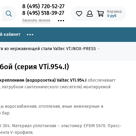
8 (495) 720-52-27
Корзина
8 (495) 518-39-27
0 руб
Заказать звонок
й кабинет
и из нержавеющей стали Valtec VT.INOX-PRESS
ой (серия VTi.954.I)
реплением (водорозетка) Valtec VTi.954.I
обеспечивает
, патрубком сантехнического смесителя) монтируемой
ы водоснабжения, отопления, иные инженерные и
 бар.
I 304. Материал уплотнения – эластомер EPDM Sh70. Пресс-
ента V-профиля.