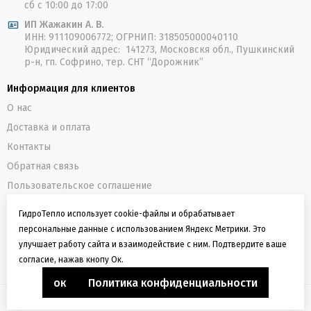
сб с 10:00 до 17:00
ИП Жажакин А. В.
ИНН: 911109006772; ОГРНИП: 318505000040110
Юридический адрес: 141273, Московскя обл., Пушкинский
р-н, гп. Софрино, тер. СНТ “Дорожник”
Информация для клиентов
О нас
Доставка и оплата
Контакты
Обратная связь
Пользовательское соглашение
Политика конфиденциальности
ГидроТепло использует cookie-файлы и обрабатывает
персональные данные с использованием Яндекс Метрики. Это
О компании
улучшает работу сайта и взаимодействие с ним. Подтвердите ваше
ГидроТепло - интернет-магазин оборудования для
согласие, нажав кнопу Ок.
водоснабжения и отопления
ок
Политика конфиденциальности
2026 © Магазин «ГидроТепло».
Карта сайта