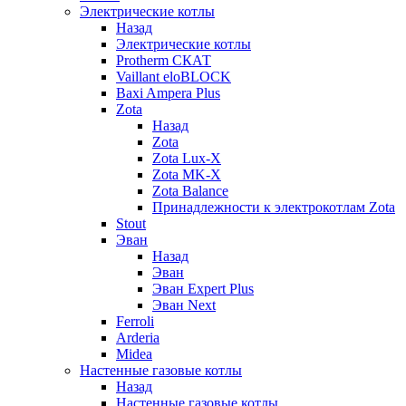
Электрические котлы
Назад
Электрические котлы
Protherm СКАТ
Vaillant eloBLOCK
Baxi Ampera Plus
Zota
Назад
Zota
Zota Lux-X
Zota MK-X
Zota Balance
Принадлежности к электрокотлам Zota
Stout
Эван
Назад
Эван
Эван Expert Plus
Эван Next
Ferroli
Arderia
Midea
Настенные газовые котлы
Назад
Настенные газовые котлы