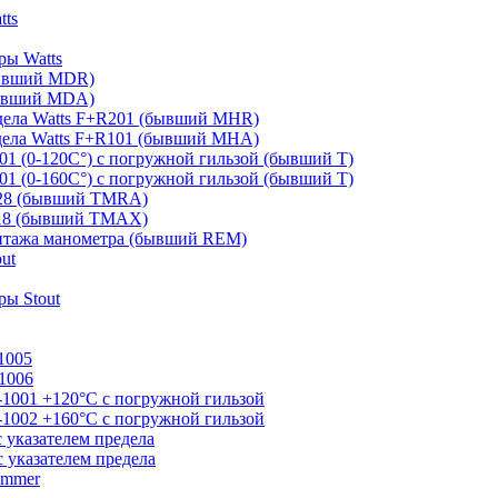
tts
ры Watts
бывший MDR)
бывший MDA)
дела Watts F+R201 (бывший MHR)
дела Watts F+R101 (бывший MHA)
01 (0-120С°) с погружной гильзой (бывший T)
01 (0-160С°) с погружной гильзой (бывший T)
828 (бывший TMRA)
818 (бывший TMAX)
онтажа манометра (бывший REM)
ut
ы Stout
1005
1006
-1001 +120°С с погружной гильзой
-1002 +160°С с погружной гильзой
 указателем предела
 указателем предела
ommer