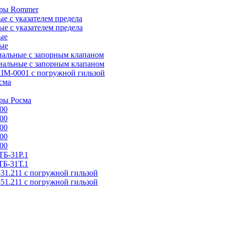
тры Rommer
 с указателем предела
е с указателем предела
ые
ые
альные с запорным клапаном
альные с запорным клапаном
IM-0001 с погружной гильзой
сма
ры Росма
00
00
00
00
00
Б-31P.1
Б-31Т.1
31.211 с погружной гильзой
51.211 с погружной гильзой