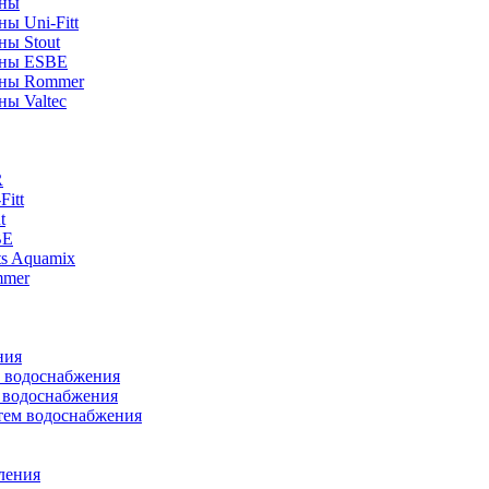
аны
ы Uni-Fitt
ны Stout
аны ESBE
аны Rommer
ны Valtec
R
itt
t
BE
ts Aquamix
mmer
ния
м водоснабжения
м водоснабжения
тем водоснабжения
ления