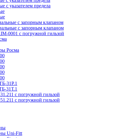
 с указателем предела
е с указателем предела
ые
ые
альные с запорным клапаном
альные с запорным клапаном
IM-0001 с погружной гильзой
сма
ры Росма
00
00
00
00
00
Б-31P.1
Б-31Т.1
31.211 с погружной гильзой
51.211 с погружной гильзой
аны
ы Uni-Fitt