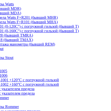
ры Watts
бывший MDR)
бывший MDA)
дела Watts F+R201 (бывший MHR)
дела Watts F+R101 (бывший MHA)
01 (0-120С°) с погружной гильзой (бывший T)
01 (0-160С°) с погружной гильзой (бывший T)
828 (бывший TMRA)
818 (бывший TMAX)
онтажа манометра (бывший REM)
ut
ы Stout
1005
1006
-1001 +120°С с погружной гильзой
-1002 +160°С с погружной гильзой
 указателем предела
 указателем предела
ommer
тры Rommer