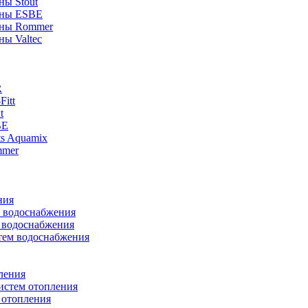
ны Stout
аны ESBE
аны Rommer
ны Valtec
R
itt
t
BE
ts Aquamix
mmer
ния
м водоснабжения
м водоснабжения
тем водоснабжения
ления
истем отопления
 отопления