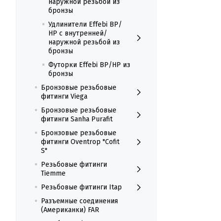
наружной резьбой из
бронзы
Удлинители Effebi ВР/
НР с внутренней/
наружной резьбой из
бронзы
Футорки Effebi ВР/НР из
бронзы
Бронзовые резьбовые
фитинги Viega
Бронзовые резьбовые
фитинги Sanha Purafit
Бронзовые резьбовые
фитинги Oventrop "Cofit
S"
Резьбовые фитинги
Tiemme
Резьбовые фитинги Itap
Разъемные соединения
(Американки) FAR