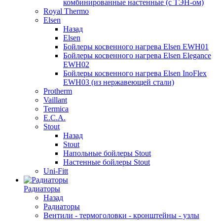
комбинированные настенные (с ТЭН-ом)
Royal Thermo
Elsen
Назад
Elsen
Бойлеры косвенного нагрева Elsen EWH01
Бойлеры косвенного нагрева Elsen Elegance
EWH02
Бойлеры косвенного нагрева Elsen InoFlex
EWH03 (из нержавеющей стали)
Protherm
Vaillant
Termica
E.C.A.
Stout
Назад
Stout
Напольные бойлеры Stout
Настенные бойлеры Stout
Uni-Fitt
Радиаторы
Назад
Радиаторы
Вентили - термоголовки - кронштейны - узлы