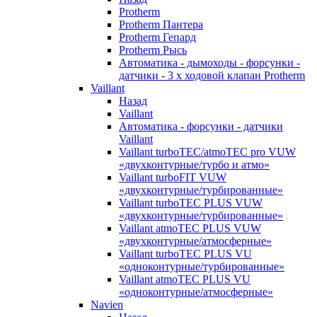
Protherm
Protherm Пантера
Protherm Гепард
Protherm Рысь
Автоматика - дымоходы - форсунки -
датчики - 3 х ходовой клапан Protherm
Vaillant
Назад
Vaillant
Автоматика - форсунки - датчики
Vaillant
Vaillant turboTEC/atmoTEC pro VUW
«двухконтурные/турбо и атмо»
Vaillant turboFIT VUW
«двухконтурные/турбированные»
Vaillant turboTEC PLUS VUW
«двухконтурные/турбированные»
Vaillant atmoTEC PLUS VUW
«двухконтурные/атмосферные»
Vaillant turboTEC PLUS VU
«одноконтурные/турбированные»
Vaillant atmoTEC PLUS VU
«одноконтурные/атмосферные»
Navien