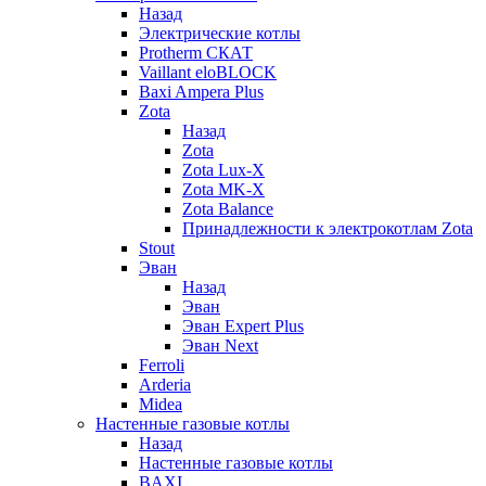
Назад
Электрические котлы
Protherm СКАТ
Vaillant eloBLOCK
Baxi Ampera Plus
Zota
Назад
Zota
Zota Lux-X
Zota MK-X
Zota Balance
Принадлежности к электрокотлам Zota
Stout
Эван
Назад
Эван
Эван Expert Plus
Эван Next
Ferroli
Arderia
Midea
Настенные газовые котлы
Назад
Настенные газовые котлы
BAXI