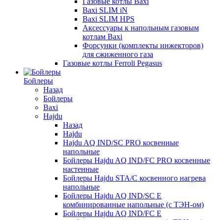
Газовые котлы Baxi
Baxi SLIM iN
Baxi SLIM HPS
Аксессуары к напольным газовым
котлам Baxi
Форсунки (комплекты инжекторов)
для сжиженного газа
Газовые котлы Ferroli Pegasus
Бойлеры
Назад
Бойлеры
Baxi
Hajdu
Назад
Hajdu
Hajdu AQ IND/SC PRO косвенные
напольные
Бойлеры Hajdu AQ IND/FC PRO косвенные
настенные
Бойлеры Hajdu STA/C косвенного нагрева
напольные
Бойлеры Hajdu AQ IND/SC E
комбинированные напольные (с ТЭН-ом)
Бойлеры Hajdu AQ IND/FC E