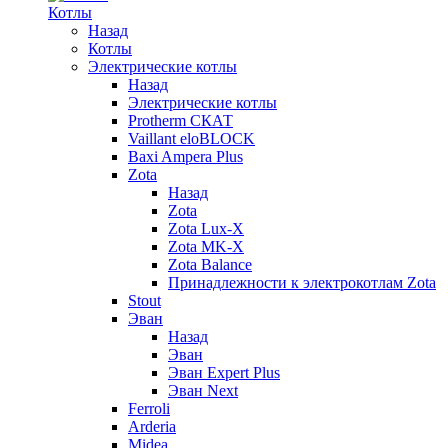
Котлы
Назад
Котлы
Электрические котлы
Назад
Электрические котлы
Protherm СКАТ
Vaillant eloBLOCK
Baxi Ampera Plus
Zota
Назад
Zota
Zota Lux-X
Zota MK-X
Zota Balance
Принадлежности к электрокотлам Zota
Stout
Эван
Назад
Эван
Эван Expert Plus
Эван Next
Ferroli
Arderia
Midea