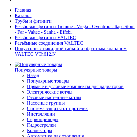
Главная
Каталог
Трубы и фитинги
Резьбовые фитинги Tiemme - Viega - Oventrop - Itap -Stout
- Far - Valtec - Sanha - Effebi
Резьбовые фитинги VALTEC
Разъёмные соединения VALTEC
Полусгоны с накидной гайкой и обратным клапаном
VALTEC VTr.612.N
Популярные товары
Назад
Популярные товары
Прямые и угловые комплекты для радиаторов
Электрические котлы
Газовые настенные котлы
Насосные группы
Система защиты от протечек
Инсталляции
Сервоприводы
Гидрострелки
Коллекторы
Автоматика для отопления