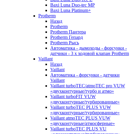
Baxi Luna Duo-tec MP
Baxi Luna Platinum+
Protherm
Назад
Protherm
Protherm Пантера
Protherm Гепард
Protherm Рысь
Автоматика - дымоходы - форсунки -
датчики - 3 х ходовой клапан Protherm
Vaillant
Назад
Vaillant
Автоматика - форсунки - датчики
Vaillant
Vaillant turboTEC/atmoTEC pro VUW
«двухконтурные/турбо и атмо»
Vaillant turboFIT VUW
«двухконтурные/турбированные»
Vaillant turboTEC PLUS VUW
«двухконтурные/турбированные»
Vaillant atmoTEC PLUS VUW
«двухконтурные/атмосферные»
Vaillant turboTEC PLUS VU