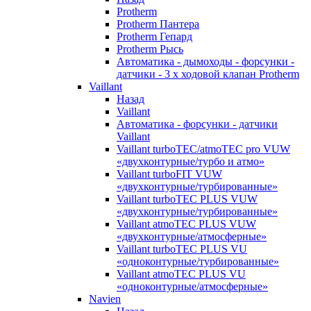
Protherm
Protherm Пантера
Protherm Гепард
Protherm Рысь
Автоматика - дымоходы - форсунки -
датчики - 3 х ходовой клапан Protherm
Vaillant
Назад
Vaillant
Автоматика - форсунки - датчики
Vaillant
Vaillant turboTEC/atmoTEC pro VUW
«двухконтурные/турбо и атмо»
Vaillant turboFIT VUW
«двухконтурные/турбированные»
Vaillant turboTEC PLUS VUW
«двухконтурные/турбированные»
Vaillant atmoTEC PLUS VUW
«двухконтурные/атмосферные»
Vaillant turboTEC PLUS VU
«одноконтурные/турбированные»
Vaillant atmoTEC PLUS VU
«одноконтурные/атмосферные»
Navien