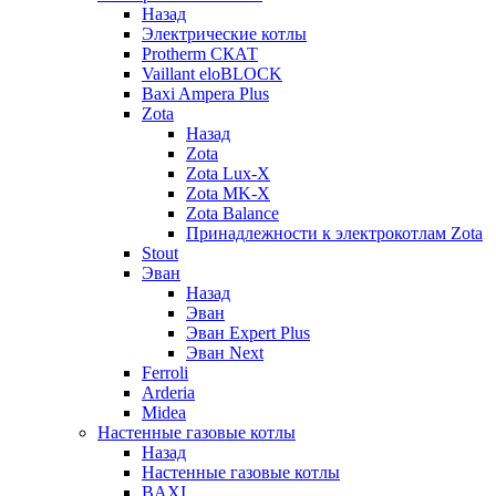
Назад
Электрические котлы
Protherm СКАТ
Vaillant eloBLOCK
Baxi Ampera Plus
Zota
Назад
Zota
Zota Lux-X
Zota MK-X
Zota Balance
Принадлежности к электрокотлам Zota
Stout
Эван
Назад
Эван
Эван Expert Plus
Эван Next
Ferroli
Arderia
Midea
Настенные газовые котлы
Назад
Настенные газовые котлы
BAXI