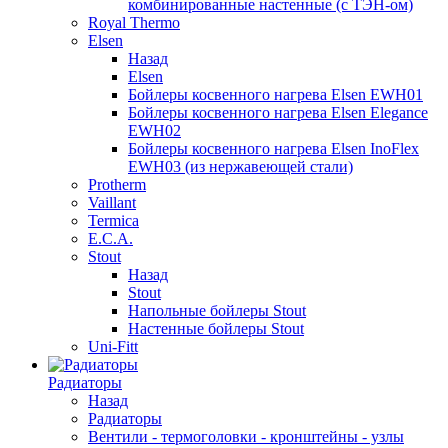
комбинированные настенные (с ТЭН-ом)
Royal Thermo
Elsen
Назад
Elsen
Бойлеры косвенного нагрева Elsen EWH01
Бойлеры косвенного нагрева Elsen Elegance
EWH02
Бойлеры косвенного нагрева Elsen InoFlex
EWH03 (из нержавеющей стали)
Protherm
Vaillant
Termica
E.C.A.
Stout
Назад
Stout
Напольные бойлеры Stout
Настенные бойлеры Stout
Uni-Fitt
Радиаторы
Назад
Радиаторы
Вентили - термоголовки - кронштейны - узлы