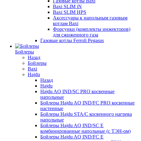
Газовые котлы Baxi
Baxi SLIM iN
Baxi SLIM HPS
Аксессуары к напольным газовым
котлам Baxi
Форсунки (комплекты инжекторов)
для сжиженного газа
Газовые котлы Ferroli Pegasus
Бойлеры
Назад
Бойлеры
Baxi
Hajdu
Назад
Hajdu
Hajdu AQ IND/SC PRO косвенные
напольные
Бойлеры Hajdu AQ IND/FC PRO косвенные
настенные
Бойлеры Hajdu STA/C косвенного нагрева
напольные
Бойлеры Hajdu AQ IND/SC E
комбинированные напольные (с ТЭН-ом)
Бойлеры Hajdu AQ IND/FC E