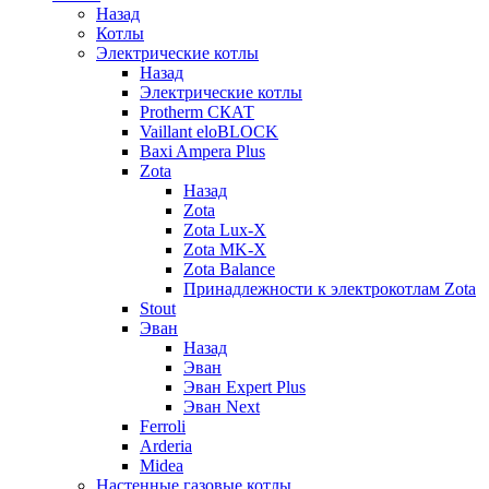
Назад
Котлы
Электрические котлы
Назад
Электрические котлы
Protherm СКАТ
Vaillant eloBLOCK
Baxi Ampera Plus
Zota
Назад
Zota
Zota Lux-X
Zota MK-X
Zota Balance
Принадлежности к электрокотлам Zota
Stout
Эван
Назад
Эван
Эван Expert Plus
Эван Next
Ferroli
Arderia
Midea
Настенные газовые котлы