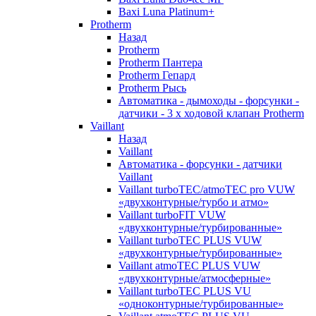
Baxi Luna Platinum+
Protherm
Назад
Protherm
Protherm Пантера
Protherm Гепард
Protherm Рысь
Автоматика - дымоходы - форсунки -
датчики - 3 х ходовой клапан Protherm
Vaillant
Назад
Vaillant
Автоматика - форсунки - датчики
Vaillant
Vaillant turboTEC/atmoTEC pro VUW
«двухконтурные/турбо и атмо»
Vaillant turboFIT VUW
«двухконтурные/турбированные»
Vaillant turboTEC PLUS VUW
«двухконтурные/турбированные»
Vaillant atmoTEC PLUS VUW
«двухконтурные/атмосферные»
Vaillant turboTEC PLUS VU
«одноконтурные/турбированные»