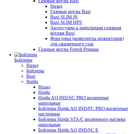
Газовые котлы Baxi
Назад
Газовые котлы Baxi
Baxi SLIM iN
Baxi SLIM HPS
Аксессуары к напольным газовым
котлам Baxi
Форсунки (комплекты инжекторов)
для сжиженного газа
Газовые котлы Ferroli Pegasus
Бойлеры
Назад
Бойлеры
Baxi
Hajdu
Назад
Hajdu
Hajdu AQ IND/SC PRO косвенные
напольные
Бойлеры Hajdu AQ IND/FC PRO косвенные
настенные
Бойлеры Hajdu STA/C косвенного нагрева
напольные
Бойлеры Hajdu AQ IND/SC E