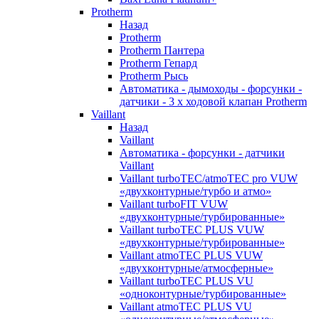
Protherm
Назад
Protherm
Protherm Пантера
Protherm Гепард
Protherm Рысь
Автоматика - дымоходы - форсунки -
датчики - 3 х ходовой клапан Protherm
Vaillant
Назад
Vaillant
Автоматика - форсунки - датчики
Vaillant
Vaillant turboTEC/atmoTEC pro VUW
«двухконтурные/турбо и атмо»
Vaillant turboFIT VUW
«двухконтурные/турбированные»
Vaillant turboTEC PLUS VUW
«двухконтурные/турбированные»
Vaillant atmoTEC PLUS VUW
«двухконтурные/атмосферные»
Vaillant turboTEC PLUS VU
«одноконтурные/турбированные»
Vaillant atmoTEC PLUS VU