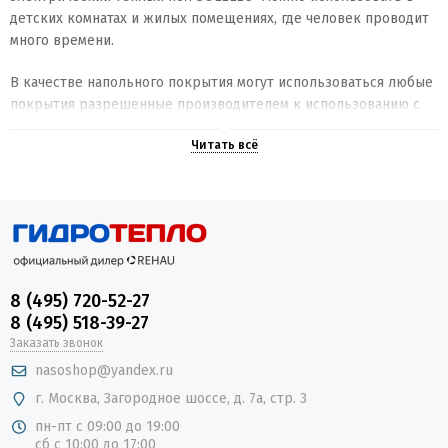
детских комнатах и жилых помещениях, где человек проводит
много времени.
В качестве напольного покрытия могут использоваться любые
покрытия разрешенные производителем к использованию с
напольным обогревом.
2
В кабеле SOLELEC
используется безмуфтовое соединение
холодного и горячего проводника методом диффузионной
сварки. При данном методе нагревательный кабель и
"холодная" медная жила образуют единый неразрывный
проводник, что повышает целостность кабеля и надёжность в
эксплуатации.
8 (495) 720-52-27
Отсутствие муфты обеспечивает кабелю высокую
8 (495) 518-39-27
механическую прочность и длительную устойчивость к
Заказать звонок
высоким температурам, что особенно важно при длительной
nasoshop@yandex.ru
эксплуатации системы, к элементам которой затруднен доступ
г. Москва, Загородное шоссе, д. 7а, стр. 3
(кабель находится в слое стяжки или плиточного клея) для
пн-пт с 09:00 до 19:00
ремонта и обслуживания.
сб с 10:00 до 17:00