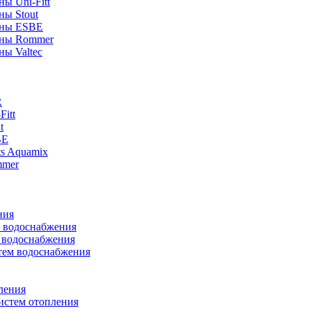
ы Uni-Fitt
ны Stout
аны ESBE
аны Rommer
ны Valtec
R
itt
t
BE
ts Aquamix
mmer
ния
м водоснабжения
м водоснабжения
тем водоснабжения
ления
истем отопления