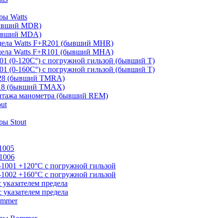
ры Watts
бывший MDR)
бывший MDA)
дела Watts F+R201 (бывший MHR)
дела Watts F+R101 (бывший MHA)
01 (0-120С°) с погружной гильзой (бывший T)
01 (0-160С°) с погружной гильзой (бывший T)
828 (бывший TMRA)
818 (бывший TMAX)
онтажа манометра (бывший REM)
ut
ы Stout
1005
1006
-1001 +120°С с погружной гильзой
-1002 +160°С с погружной гильзой
 указателем предела
 указателем предела
ommer