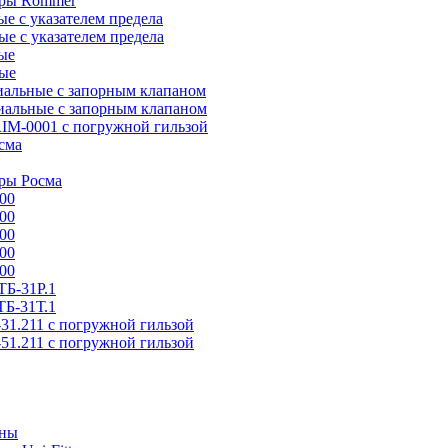
тры Rommer
 с указателем предела
е с указателем предела
ые
ые
альные с запорным клапаном
альные с запорным клапаном
IM-0001 с погружной гильзой
сма
ры Росма
00
00
00
00
00
Б-31P.1
Б-31Т.1
31.211 с погружной гильзой
51.211 с погружной гильзой
аны